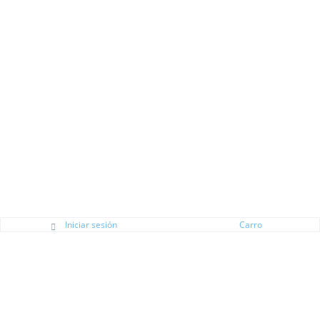
Iniciar sesión
Carro