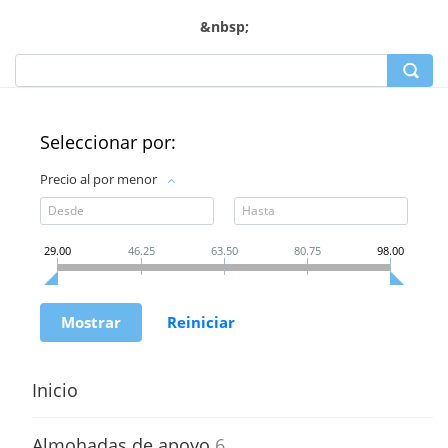
&nbsp;
Seleccionar por:
Precio al por menor
29.00
46.25
63.50
80.75
98.00
Inicio
Almohadas de apoyo
6