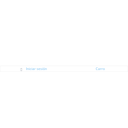
Iniciar sesión
Carro