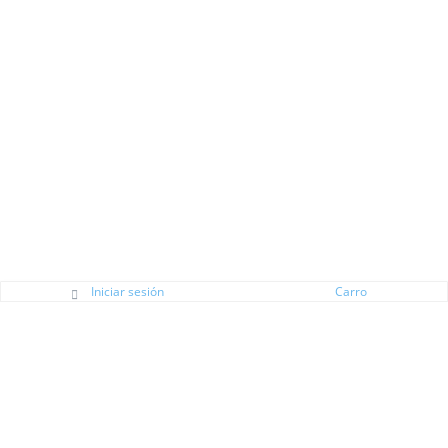
Iniciar sesión
Carro