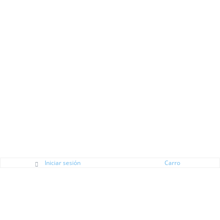
Iniciar sesión
Carro