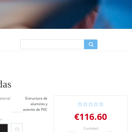
das
terial
Estructura de
aluminio y
asiento de PVC
€116.60
or
Cantidad