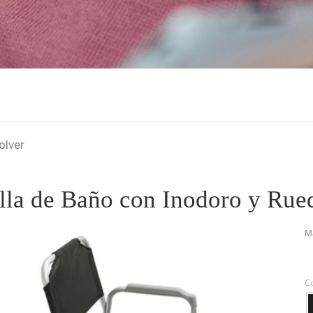
olver
illa de Baño con Inodoro y Rue
Ma
C